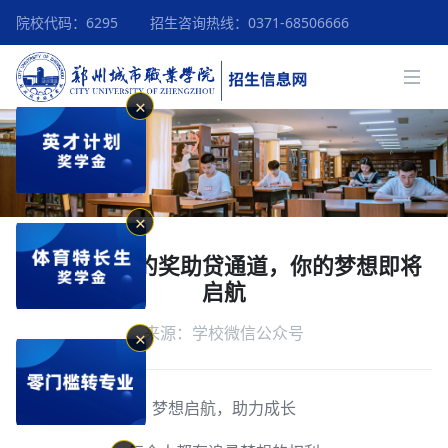
院校代码：6295
招生咨询热线：0371-68506666
✕
✕
🤩超乎想象的奖助贷通道，你的梦想即将
启航
来源：学校微信公众号
✕
梦想启航，助力成长